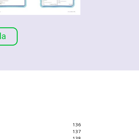
la
136
137
138