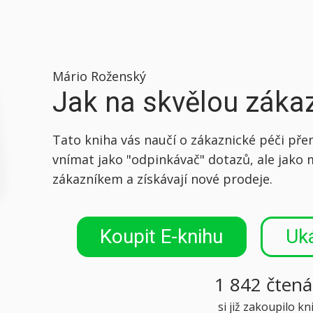
Mário Roženský
Jak na skvělou záka
Tato kniha vás naučí o zákaznické péči přem
vnímat jako "odpinkávač" dotazů, ale jako 
zákazníkem a získávají nové prodeje.
Koupit E-knihu
Uk
1 842
čtená
si již zakoupilo kn