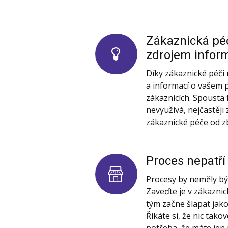
Zákaznická pé
zdrojem infor
Díky zákaznické péči
a informací o vašem 
zákaznících. Spousta 
nevyužívá, nejčastěji
zákaznické péče od z
Proces nepatří
Procesy by neměly b
Zaveďte je v zákaznick
tým začne šlapat jak
Říkáte si, že nic tako
potřeba, že máte jen p