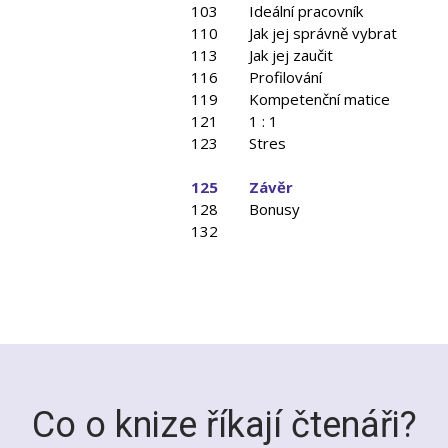
103
Ideální pracovník
110
Jak jej správně vybrat
113
Jak jej zaučit
116
Profilování
119
Kompetenční matice
121
1 : 1
123
Stres
125
Závěr
128
Bonusy
132
Co o knize říkají čtenáři?