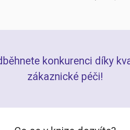
běhnete konkurenci díky kva
zákaznické péči!