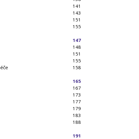
141
143
151
155
147
148
151
155
péče
158
165
167
173
177
179
183
188
191