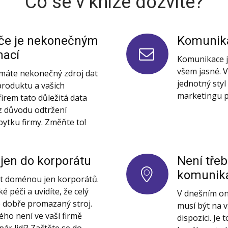
Co se v knize dozvíte?
če je nekonečným
Komunika
mací
Komunikace j
všem jasné. V
 máte nekonečný zdroj dat
jednotný sty
produktu a vašich
marketingu p
firem tato důležitá data
 z důvodu odtržení
bytku firmy. Změňte to!
 jen do korporátu
Není tře
komunika
ýt doménou jen korporátů.
é péči a uvidíte, že celý
V dnešním on-
o dobře promazaný stroj.
musí být na v
vého není ve vaší firmě
dispozici. Je
ár lidí? Začtěte se do