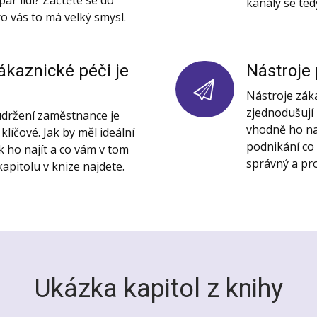
kanály se te
pro vás to má velký smysl.
ákaznické péči je
Nástroje
Nástroje zák
zjednodušují 
 udržení zaměstnance je
vhodně ho na
líčové. Jak by měl ideální
podnikání co 
k ho najít a co vám v tom
správný a pr
apitolu v knize najdete.
Ukázka kapitol z knihy