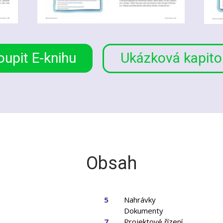
oupit E-knihu
Ukázková kapito
Obsah
5
Nahrávky
Dokumenty
7
Projektové řízení