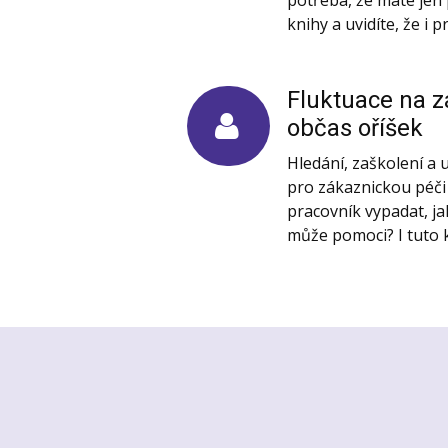
knihy a uvidíte, že i 
Fluktuace na z
občas oříšek
Hledání, zaškolení a
pro zákaznickou péči k
pracovník vypadat, ja
může pomoci? I tuto k