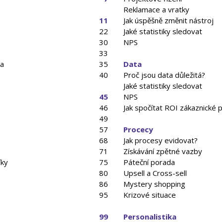
Reklamace a vratky
11
Jak úspěšně změnit nástroj
22
Jaké statistiky sledovat
30
NPS
33
ra
35
Data
40
Proč jsou data důležitá?
Jaké statistiky sledovat
45
NPS
46
Jak spočítat ROI zákaznické 
49
57
Procecy
68
Jak procesy evidovat?
71
Získávání zpětné vazby
íky
75
Páteční porada
80
Upsell a Cross-sell
86
Mystery shopping
95
Krizové situace
99
Personalistika