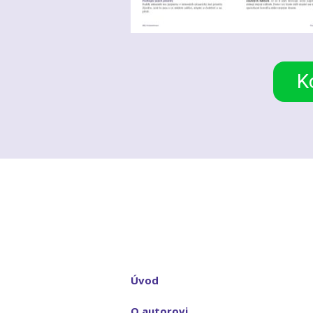
K
Úvod
O autorovi